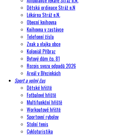
Ambulance lékaře Stráž n.N.
Dětská ordinace Stráž n.N
Lékárna Stráž n.N.
Obecní knihovna
Knihovna v zastávce
Telefonní čísla
Znak a vlajka obce
Koloniál Příbraz
Bytový dům čp. 81
Rozpis svozu odpadů 2026
Areál v Březinkách
Sport a volný čas
Dětské hřiště
Fotbalové hřiště
Multifunkční hřiště
Workoutové hřiště
Sportovní rybolov
Stolní tenis
Cykloturistika