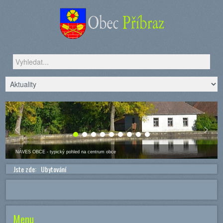
Vyhledávání...
NÁVES OBCE - typický pohled na centrum obce
Jste zde:
Ubytování
Menu