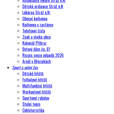
Ambulance lékaře Stráž n.N.
Dětská ordinace Stráž n.N
Lékárna Stráž n.N.
Obecní knihovna
Knihovna v zastávce
Telefonní čísla
Znak a vlajka obce
Koloniál Příbraz
Bytový dům čp. 81
Rozpis svozu odpadů 2026
Areál v Březinkách
Sport a volný čas
Dětské hřiště
Fotbalové hřiště
Multifunkční hřiště
Workoutové hřiště
Sportovní rybolov
Stolní tenis
Cykloturistika