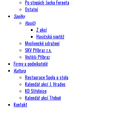
Po stopách Jacka Ferneta
Ostatní
Spolky
Hasiči
Z akcí
Hasičská soutěž
Myslivecké sdružení
SKV Příbraz z.s.
Vojtěši Příbraz
Firmy a podnikatelé
Kultura
Restaurace Spolu u stolu
Kalendář akcí J. Hradec
KD Střelnice
Kalendář akcí Třeboň
Kontakt