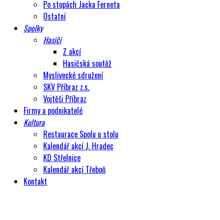
Po stopách Jacka Ferneta
Ostatní
Spolky
Hasiči
Z akcí
Hasičská soutěž
Myslivecké sdružení
SKV Příbraz z.s.
Vojtěši Příbraz
Firmy a podnikatelé
Kultura
Restaurace Spolu u stolu
Kalendář akcí J. Hradec
KD Střelnice
Kalendář akcí Třeboň
Kontakt