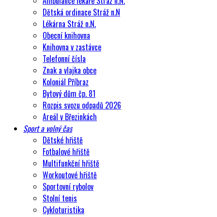
Ambulance lékaře Stráž n.N.
Dětská ordinace Stráž n.N
Lékárna Stráž n.N.
Obecní knihovna
Knihovna v zastávce
Telefonní čísla
Znak a vlajka obce
Koloniál Příbraz
Bytový dům čp. 81
Rozpis svozu odpadů 2026
Areál v Březinkách
Sport a volný čas
Dětské hřiště
Fotbalové hřiště
Multifunkční hřiště
Workoutové hřiště
Sportovní rybolov
Stolní tenis
Cykloturistika