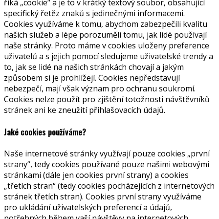
říká „cookie“ a je to v krátký textový soubor, obsahující
specifický řetěz znaků s jedinečnými informacemi.
Cookies využíváme k tomu, abychom zabezpečili kvalitu
našich služeb a lépe porozuměli tomu, jak lidé používají
naše stránky. Proto máme v cookies uloženy preference
uživatelů a s jejich pomocí sledujeme uživatelské trendy a
to, jak se lidé na našich stránkách chovají a jakým
způsobem si je prohlížejí. Cookies nepředstavují
nebezpečí, mají však význam pro ochranu soukromí.
Cookies nelze použít pro zjištění totožnosti návštěvníků
stránek ani ke zneužití přihlašovacích údajů.
Jaké cookies používáme?
Naše internetové stránky využívají pouze cookies „první
strany“, tedy cookies používané pouze našimi webovými
stránkami (dále jen cookies první strany) a cookies
„třetích stran“ (tedy cookies pocházejících z internetových
stránek třetích stran). Cookies první strany využíváme
pro ukládání uživatelských preferencí a údajů,
potřebných během vaší návštěvy na internetových