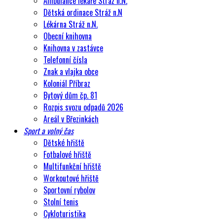
Ambulance lékaře Stráž n.N.
Dětská ordinace Stráž n.N
Lékárna Stráž n.N.
Obecní knihovna
Knihovna v zastávce
Telefonní čísla
Znak a vlajka obce
Koloniál Příbraz
Bytový dům čp. 81
Rozpis svozu odpadů 2026
Areál v Březinkách
Sport a volný čas
Dětské hřiště
Fotbalové hřiště
Multifunkční hřiště
Workoutové hřiště
Sportovní rybolov
Stolní tenis
Cykloturistika